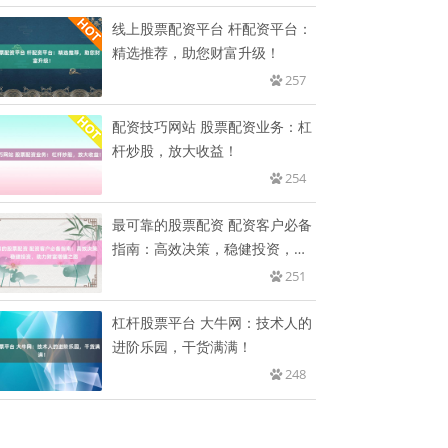
线上股票配资平台 杆配资平台：
精选推荐，助您财富升级！
257
配资技巧网站 股票配资业务：杠
杆炒股，放大收益！
254
最可靠的股票配资 配资客户必备
指南：高效决策，稳健投资，助
力
251
杠杆股票平台 大牛网：技术人的
进阶乐园，干货满满！
248