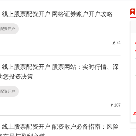
线上股票配资开户 网络证券账户开户攻略
票配资开户
74
线上股票配资开户 股票网站：实时行情、深
助您投资决策
票配资开户
107
3
线上股票配资开户 配资散户必备指南：风险