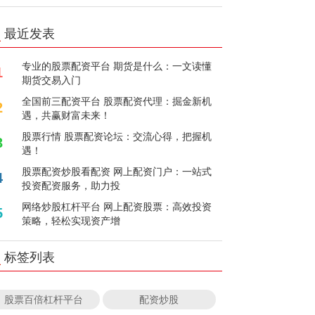
最近发表
专业的股票配资平台 期货是什么：一文读懂
1
期货交易入门
全国前三配资平台 股票配资代理：掘金新机
2
遇，共赢财富未来！
股票行情 股票配资论坛：交流心得，把握机
3
遇！
股票配资炒股看配资 网上配资门户：一站式
4
投资配资服务，助力投
网络炒股杠杆平台 网上配资股票：高效投资
5
策略，轻松实现资产增
标签列表
股票百倍杠杆平台
配资炒股