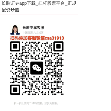
长胜证券app下载_杠杆股票平台_正规
配资炒股