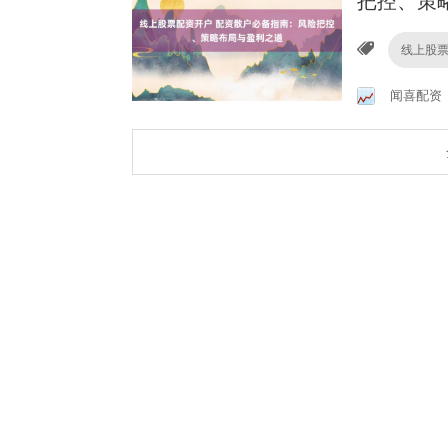
把控、策
线上股
闻喜配资