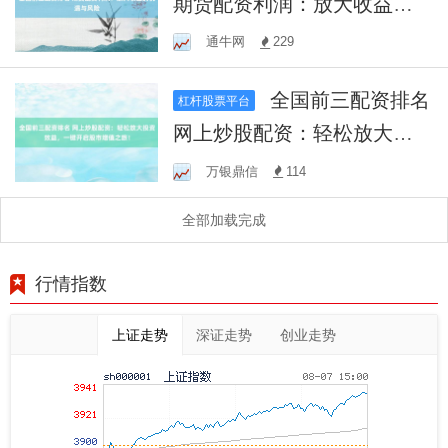
期货配资利润：放大收益的
机遇与风险
通牛网
229
全国前三配资排名
杠杆股票平台
网上炒股配资：轻松放大投
资效益，一键开启股市增值
万银鼎信
114
之旅！
全部加载完成
行情指数
上证走势
深证走势
创业走势