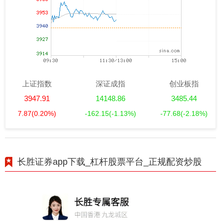
上证指数
深证成指
创业板指
3947.91
14148.86
3485.44
7.87
(0.20%)
-162.15
(-1.13%)
-77.68
(-2.18%)
长胜证券app下载_杠杆股票平台_正规配资炒股