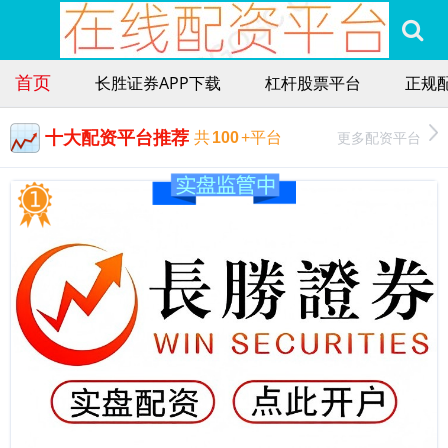
首页
长胜证券APP下载
杠杆股票平台
正规
十大配资平台推荐
更多配资平台
共
100
+平台