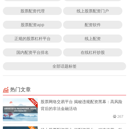
股票配资代理
线上股票配资门户
股票配资app
配资软件
正规的股票杠杆平台
线上配资
国内配资平台排名
在线杠杆炒股
全部话题标签
热门文章
股票网络交易平台 揭秘违规配资黑幕：高风险
背后的非法金融活动
267