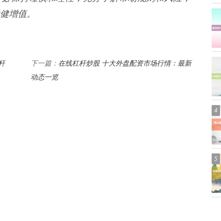
健增值。
杆
在线杠杆炒股 十大外盘配资市场行情：最新
下一篇：
动态一览
4
5