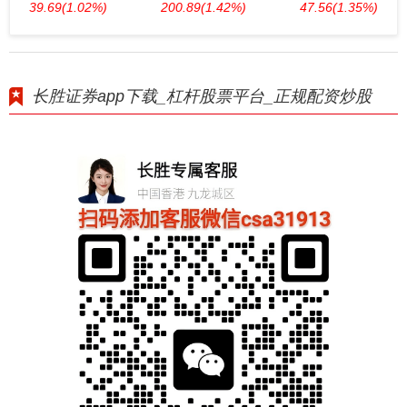
39.69
(1.02%)
200.89
(1.42%)
47.56
(1.35%)
长胜证券app下载_杠杆股票平台_正规配资炒股