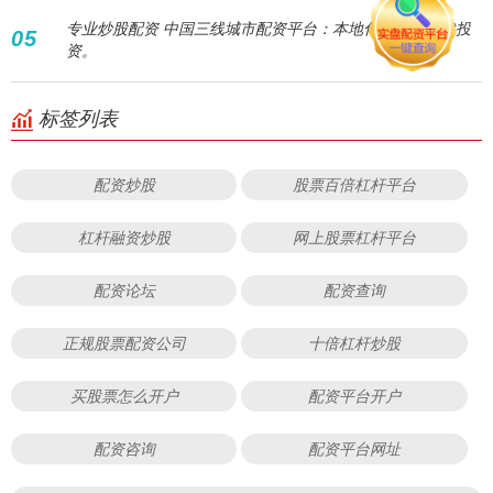
专业炒股配资 中国三线城市配资平台：本地化选择，稳健投
05
资。
标签列表
配资炒股
股票百倍杠杆平台
杠杆融资炒股
网上股票杠杆平台
配资论坛
配资查询
正规股票配资公司
十倍杠杆炒股
买股票怎么开户
配资平台开户
配资咨询
配资平台网址