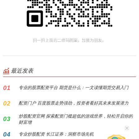
最近发表
01
专业的股票配资平台 期货是什么：一文读懂期货交易入门
02
配资门户 百度股票走势强劲，投资者看好其未来发展潜力
炒股配资官网 探索配资门槛超低的游戏世界，轻松开启你的
03
财富增
04
专业炒股配资 长江证券：洞察市场先机