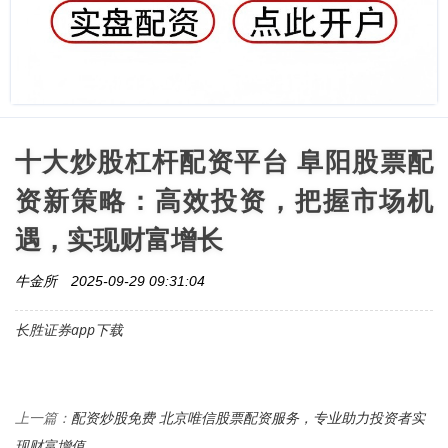
十大炒股杠杆配资平台 阜阳股票配
资新策略：高效投资，把握市场机
遇，实现财富增长
牛金所
2025-09-29 09:31:04
长胜证券app下载
配资炒股免费 北京唯信股票配资服务，专业助力投资者实
上一篇：
现财富增值