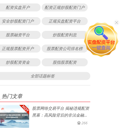
配资实盘开户
配资正规炒股配资门户
安全炒股配资门户
正规实盘配资平台
股票融资平台
炒股配资利息
正规股票配资开户
股票配资公司排名榜
炒股配资资金
股指股票配资
全部话题标签
热门文章
股票网络交易平台 揭秘违规配资
黑幕：高风险背后的非法金融活
动
266