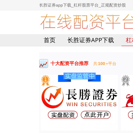
长胜证券app下载_杠杆股票平台_正规配资炒股
首页
长胜证券APP下载
杠
十大配资平台推荐
共
100
+平台