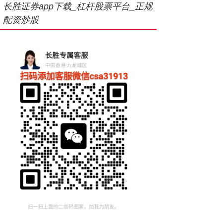
长胜证券app下载_杠杆股票平台_正规
配资炒股