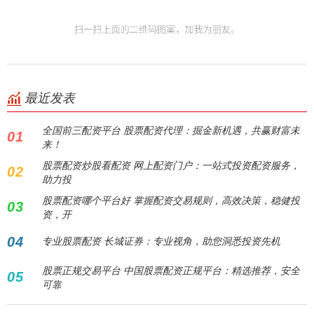
最近发表
全国前三配资平台 股票配资代理：掘金新机遇，共赢财富未
01
来！
股票配资炒股看配资 网上配资门户：一站式投资配资服务，
02
助力投
股票配资哪个平台好 掌握配资交易规则，高效决策，稳健投
03
资，开
04
专业股票配资 长城证券：专业视角，助您洞悉投资先机
股票正规交易平台 中国股票配资正规平台：精选推荐，安全
05
可靠