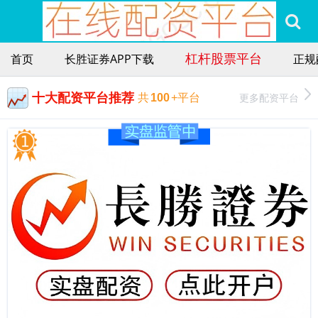
杠杆股票平台
首页
长胜证券APP下载
正规
十大配资平台推荐
更多配资平台
共
100
+平台