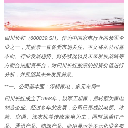
四川长虹（600839.SH）作为中国家电行业的领军企
业之一，其股票一直备受市场关注。本文将从公司基
本面、行业发展趋势、财务状况以及未来发展战略等
方面合法配资平台，对四川长虹股票的投资价值进行
分析，并展望其未来发展前景。
**一、公司基本面：深耕家电，多元布局**
四川长虹成立于1958年，以军工起家，后转型为家电
制造企业。经过多年的发展，公司已形成以电视、冰
箱、空调、洗衣机等传统家电为主，同时涵盖IT产
品、通讯产品、能源产品、商用显示等多元化业务布