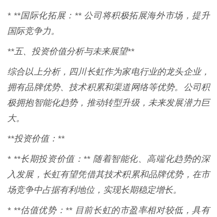
* **国际化拓展：** 公司将积极拓展海外市场，提升
国际竞争力。
**五、投资价值分析与未来展望**
综合以上分析，四川长虹作为家电行业的龙头企业，
拥有品牌优势、技术积累和渠道网络等优势。公司积
极拥抱智能化趋势，推动转型升级，未来发展潜力巨
大。
**投资价值：**
* **长期投资价值：** 随着智能化、高端化趋势的深
入发展，长虹有望凭借其技术积累和品牌优势，在市
场竞争中占据有利地位，实现长期稳定增长。
* **估值优势：** 目前长虹的市盈率相对较低，具有