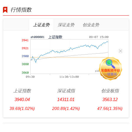
行情指数
上证走势
深证走势
创业走势
上证指数
深证成指
创业板指
3940.04
14311.01
3563.12
39.69
(1.02%)
200.89
(1.42%)
47.56
(1.35%)