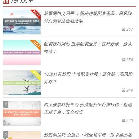
热门文章
股票网络交易平台 揭秘违规配资黑幕：高风险
背后的非法金融活动
267
配资技巧网站 股票配资业务：杠杆炒股，放大
收益！
254
10倍杠杆炒股 十倍配资炒股：高收益与高风险
并存？
249
4
网上股票杠杆平台 合法配资平台排行榜：精选
正规平台，安全投资
240
5
炒股的技巧 全胜达：行业领军者，以卓越品质