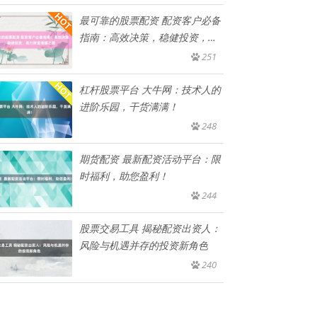
最可靠的股票配资 配资客户必备
指南：高效决策，稳健投资，助
力
251
杠杆股票平台 大牛网：技术人的
进阶乐园，干货满满！
248
期货配资 最新配资活动平台：限
时福利，助您盈利！
244
股票交易工具 揭秘配资出资人：
风险与机遇并存的投资新角色
240