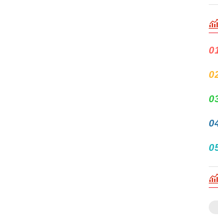
0
0
0
0
0