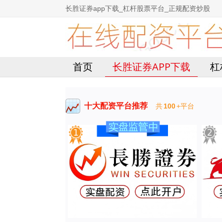
长胜证券app下载_杠杆股票平台_正规配资炒股
首页
长胜证券APP下载
杠
十大配资平台推荐
共
100
+平台