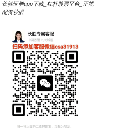
长胜证券app下载_杠杆股票平台_正规
配资炒股