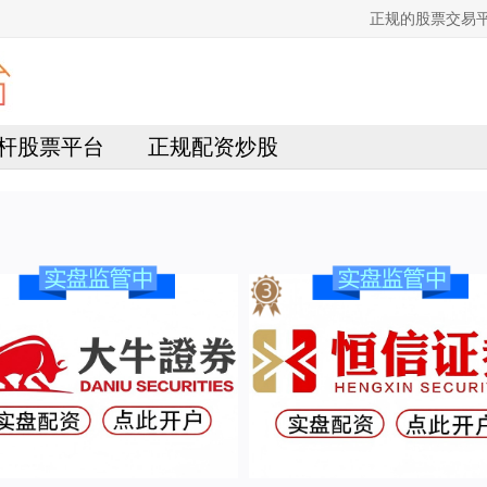
正规的股票交易
杆股票平台
正规配资炒股