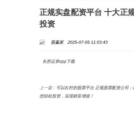
正规实盘配资平台 十大正
投资
股赢家
2025-07-05 11:03:43
长胜证券app下载
可以杠杆的股票平台 正规股票配资公司：
上一篇：
您轻松投资，实现财富增值！