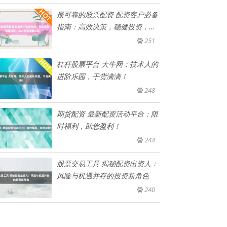
最可靠的股票配资 配资客户必备
指南：高效决策，稳健投资，助
力
251
杠杆股票平台 大牛网：技术人的
进阶乐园，干货满满！
248
期货配资 最新配资活动平台：限
时福利，助您盈利！
244
股票交易工具 揭秘配资出资人：
风险与机遇并存的投资新角色
240